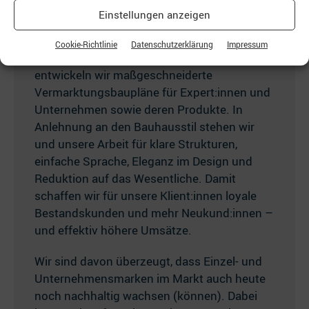
Einstellungen anzeigen
WIR SIND FOMACO
Cookie-Richtlinie
Datenschutzerklärung
Impressum
Als „Architekturbüro für starke Marken“
entwickeln wir maßgeschneiderte
Vermarktungsbaupläne für Expert:innen und
Unternehmen sowie deren Produkte. In
Anlehnung an den Bauhausstil stehen wir
und unsere Arbeit für klare Strukturen,
einfache Sprache, Eleganz im Design und
Reduktion auf das Wesentliche. Damit
schaffen wir für unsere Klient:innen loyale
Bestandskunden und mehr Neukund:innen –
und effektiv höhere Umsätze.
Wir sind davon überzeugt, dass Einzel- und
Unternehmensmarken im Markt auch heute
noch nachhaltig wachsen (können). Dabei