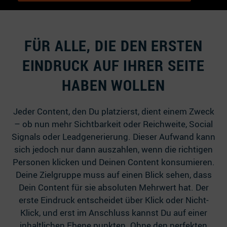
FÜR ALLE,
DIE DEN ERSTEN
EINDRUCK AUF IHRER SEITE
HABEN WOLLEN
Jeder Content, den Du platzierst, dient einem Zweck
– ob nun mehr Sichtbarkeit oder Reichweite, Social
Signals oder Leadgenerierung. Dieser Aufwand kann
sich jedoch nur dann auszahlen, wenn die richtigen
Personen klicken und Deinen Content konsumieren.
Deine Zielgruppe muss auf einen Blick sehen, dass
Dein Content für sie absoluten Mehrwert hat. Der
erste Eindruck entscheidet über Klick oder Nicht-
Klick, und erst im Anschluss kannst Du auf einer
inhaltlichen Ebene punkten. Ohne den perfekten