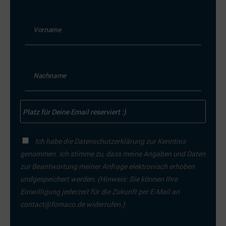
V
e
r
r
a
t
e
u
n
E
s
-
D
M
e
E
a
Ich habe die Datenschutzerklärung zur Kenntnis
i
i
i
genommen. Ich stimme zu, dass meine Angaben und Daten
n
n
l
e
zur Beantwortung meiner Anfrage elektronisch erhoben
w
n
undgespeichert werden. (Hinweis: Sie können Ihre
i
N
l
Einwilligung jederzeit für die Zukunft per E-Mail an
a
l
contact@fomaco.de widerrufen.)
m
i
e
g