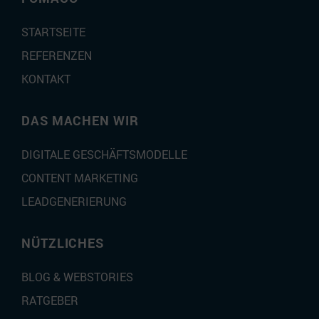
STARTSEITE
REFERENZEN
KONTAKT
DAS MACHEN WIR
DIGITALE GESCHÄFTSMODELLE
CONTENT MARKETING
LEADGENERIERUNG
NÜTZLICHES
BLOG & WEBSTORIES
RATGEBER