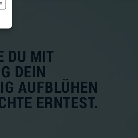
en
E DU MIT
G DEIN
TIG AUFBLÜHEN
CHTE ERNTEST.