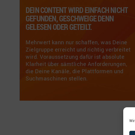
DEIN CONTENT WIRD EINFACH NICHT
GEFUNDEN, GESCHWEIGE DENN
GELESEN ODER GETEILT.
Mehrwert kann nur schaffen, was Deine
Zielgruppe erreicht und richtig verbreitet
wird. Voraussetzung dafür ist absolute
Klarheit über sämtliche Anforderungen,
die Deine Kanäle, die Plattformen und
Suchmaschinen stellen.
Wir