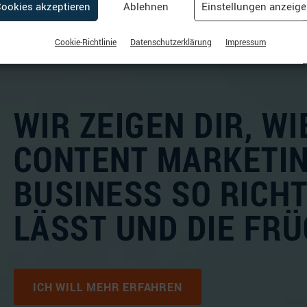
ookies akzeptieren
Ablehnen
Einstellungen anzeig
Cookie-Richtlinie
Datenschutzerklärung
Impressum
WIR ZEIGEN DIR, WI
CONTENT MARKETIN
BUSINESS SO RICH
LÄSST UND DIE FRÜ
ICH WILL MEHR ERFAHREN