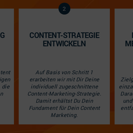
2
NG
CONTENT-STRATEGIE
ENTWICKELN
M
ntent
Auf Basis von Schritt 1
igen
erarbeiten wir mit Dir Deine
Ziel
. die
individuell zugeschnittene
einza
en
Content-Marketing-Strategie.
Dara
Damit
erhältst
Du Dein
und
Fundament für Dein Content
entf
Marketing.