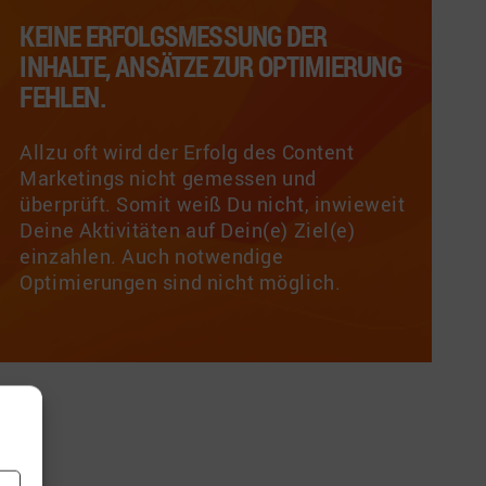
KEINE ERFOLGSMESSUNG DER
INHALTE, ANSÄTZE ZUR OPTIMIERUNG
FEHLEN.
Allzu oft wird der Erfolg des Content
Marketings nicht gemessen und
überprüft. Somit weiß Du nicht, inwieweit
Deine Aktivitäten auf Dein(e) Ziel(e)
einzahlen. Auch notwendige
Optimierungen sind nicht möglich.