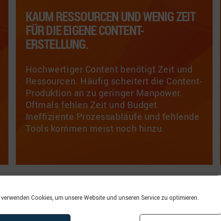
KAUM RESSOURCEN UND WENIG ZEIT
FÜR DIE EIGENE CONTENT-
ERSTELLUNG.
Hochwertiger Content benötigt Zeit und
Ressourcen. Häufig scheitert die Content-
Produktion an zu geringer Manpower.
Oftmals fehlen Zeit und Budget.
Ineffiziente Prozessabläufe und fehlende
Tools kommen meist noch hinzu.
 verwenden Cookies, um unsere Website und unseren Service zu optimieren.