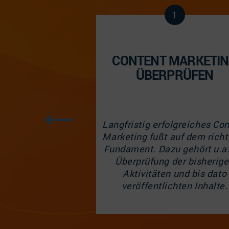
6
1
IERUNGEN
CONTENT MARKETI
NEHMEN
ÜBERPRÜFEN
n systematisch
Langfristig erfolgreiches Co
gen durch, um den
Marketing fußt auf dem richt
aufend zu messen,
Fundament. Dazu
gehört
u.a
ur Optimierung zu
Überprüfung der bisherig
n und die Qualität
Aktivitäten und
bis dato
ch zu verbessern.
veröffentlichten Inhalte.