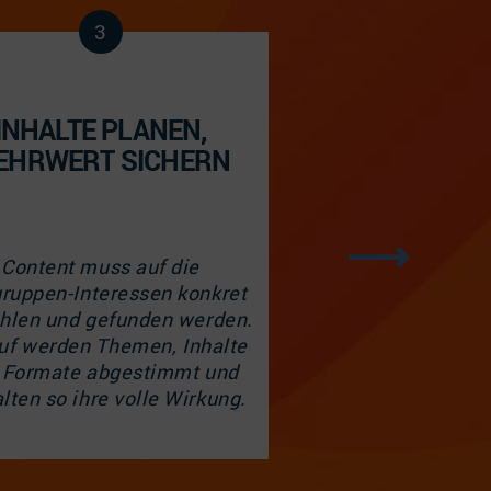
3
4
INHALTE PLANEN,
CONTENT ER
EHRWERT SICHERN
UND PLATZ
Content muss auf die
Eine klare Strategi
gruppen-Interessen konkret
eine zielgerichte
hlen und gefunden werden.
Produktion, ef
uf werden Themen, Inhalte
Arbeitsweisen und 
 Formate abgestimmt und
Platzierungen auf a
alten so ihre volle Wirkung.
relevanten Ka