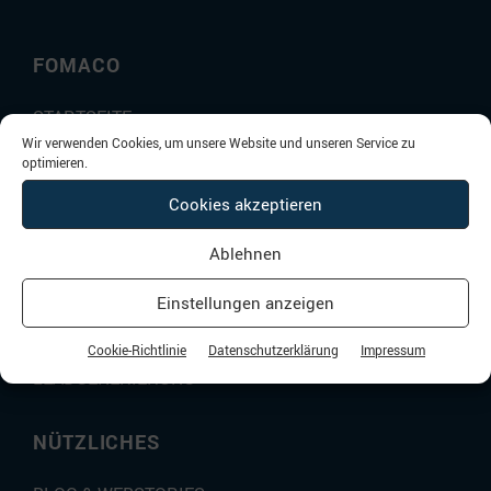
FOMACO
STARTSEITE
Wir verwenden Cookies, um unsere Website und unseren Service zu
REFERENZEN
optimieren.
KONTAKT
Cookies akzeptieren
DAS MACHEN WIR
Ablehnen
Einstellungen anzeigen
DIGITALE GESCHÄFTSMODELLE
CONTENT MARKETING
Cookie-Richtlinie
Datenschutzerklärung
Impressum
LEADGENERIERUNG
NÜTZLICHES