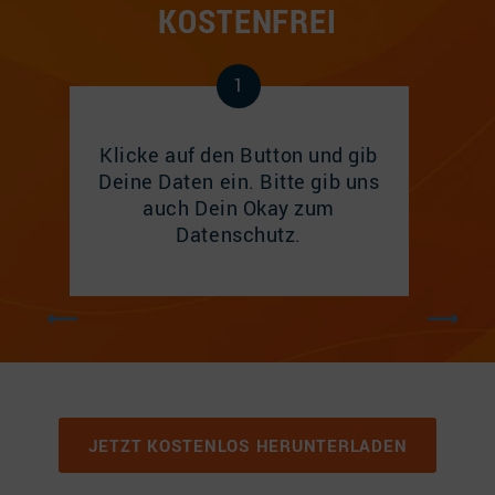
KOSTENFREI
1
in
Klicke auf den Button und gib
Bitte
d
Deine Daten ein. Bitte gib uns
Dort 
tung
auch Dein Okay zum
Link
h
Datenschutz.
zu
JETZT KOSTENLOS HERUNTERLADEN